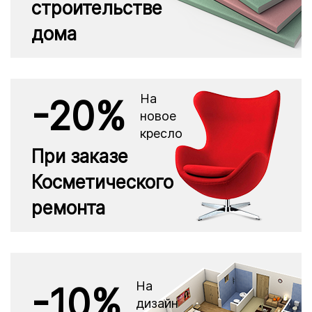
строительстве
дома
На
-20%
новое
кресло
При заказе
Косметического
ремонта
На
-10%
дизайн